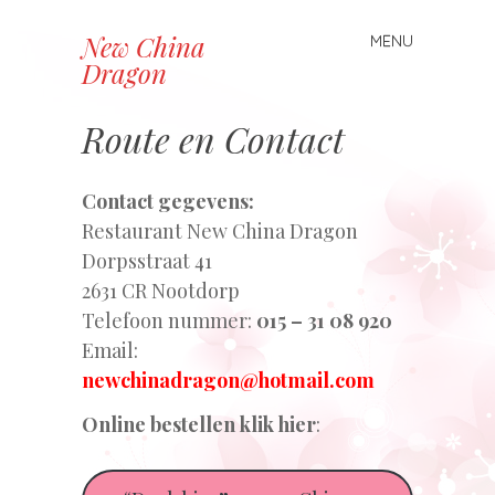
New China
MENU
Spring naar inhoud
Dragon
Route en Contact
Contact gegevens:
Restaurant New China Dragon
Dorpsstraat 41
2631 CR Nootdorp
Telefoon nummer:
015 – 31 08 920
Email:
newchinadragon@hotmail.com
Online bestellen klik hier
: